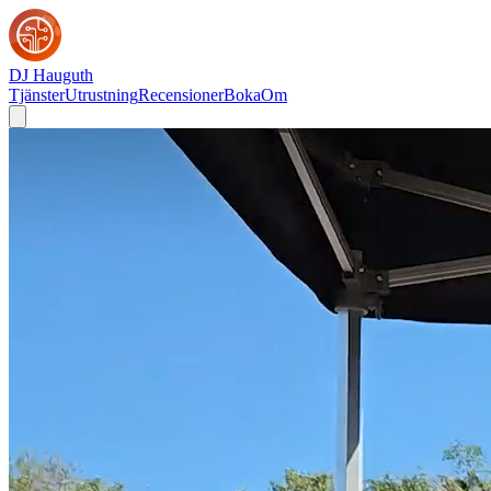
DJ Hauguth
Tjänster
Utrustning
Recensioner
Boka
Om