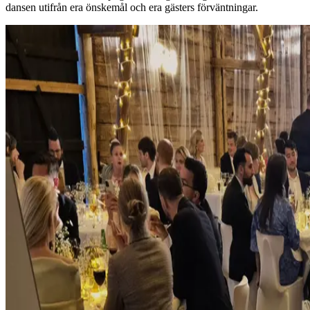
dansen utifrån era önskemål och era gästers förväntningar.